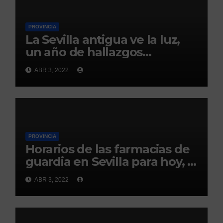
PROVINCIA
La Sevilla antigua ve la luz,
un año de hallazgos
arqueológicos
ABR 3, 2022
PROVINCIA
Horarios de las farmacias de
guardia en Sevilla para hoy, 3
de abril
ABR 3, 2022