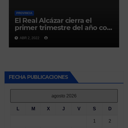
PROVINCIA
El Real Alcázar cierra el
primer trimestre del año con
300.000 visitas
ABR 2, 2022
FECHA PUBLICACIONES
agosto 2026
L
M
X
J
V
S
D
1
2