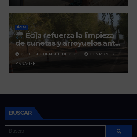
ÉCIJA
Écija refuerza la limpieza
de cunetas y arroyuelos ante
la llegada de las lluvias
29 DE SEPTIEMBRE DE 2025
COMMUNITY
otoñales
MANAGER
BUSCAR