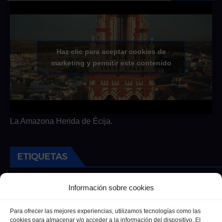
Haz clic para aceptar cookies de
marketing y permitir este contenido
La Amazona Herida de Écija.
ETIQUETAS
Andalucia
Andalucía
Cultura
Deportes
Ecija
Información sobre cookies
Entrevista
Entrevistas
Salud
Para ofrecer las mejores experiencias, utilizamos tecnologías como las
cookies para almacenar y/o acceder a la información del dispositivo. El