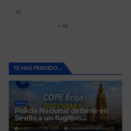
31
« Jul
TE HAS PERDIDO...
ÉCIJA
Policía Nacional detiene en
Sevilla a un fugitivo
reclamado por narcotráfico
4 DE JULIO DE 2026
COMMUNITY MANAGER