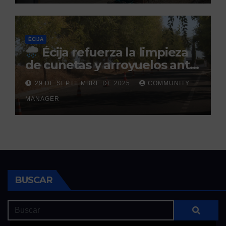
ÉCIJA
Écija refuerza la limpieza
de cunetas y arroyuelos ante
la llegada de las lluvias
29 DE SEPTIEMBRE DE 2025
COMMUNITY
otoñales
MANAGER
BUSCAR