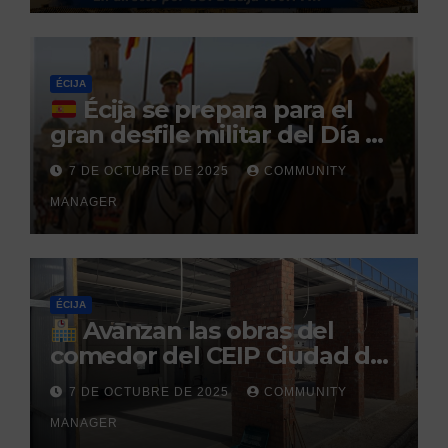
durante un permiso
penitenciario
ÉCIJA
Écija se prepara para el
gran desfile militar del Día de
la Hispanidad organizado por
7 DE OCTUBRE DE 2025
COMMUNITY
el Centro Militar de Cría
MANAGER
Caballar
ÉCIJA
Avanzan las obras del
comedor del CEIP Ciudad del
Sol: su finalización está
7 DE OCTUBRE DE 2025
COMMUNITY
prevista para finales de 2025
MANAGER