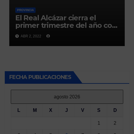
PROVINCIA
El Real Alcázar cierra el
primer trimestre del año con
300.000 visitas
ABR 2, 2022
FECHA PUBLICACIONES
agosto 2026
L
M
X
J
V
S
D
1
2