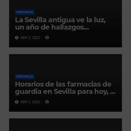
PROVINCIA
La Sevilla antigua ve la luz,
un año de hallazgos
arqueológicos
ABR 3, 2022
PROVINCIA
Horarios de las farmacias de
guardia en Sevilla para hoy, 3
de abril
ABR 3, 2022