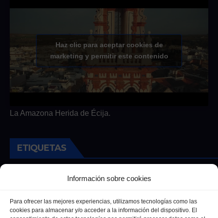
Haz clic para aceptar cookies de
marketing y permitir este contenido
La Amazona Herida de Écija.
ETIQUETAS
Andalucia
Andalucía
Cultura
Deportes
Ecija
Información sobre cookies
Entrevista
Entrevistas
Salud
Para ofrecer las mejores experiencias, utilizamos tecnologías como las
cookies para almacenar y/o acceder a la información del dispositivo. El