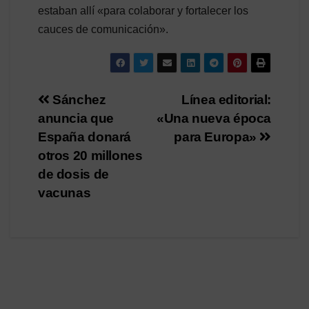
estaban allí «para colaborar y fortalecer los
cauces de comunicación».
Navegación
Sánchez
Línea editorial:
anuncia que
«Una nueva época
de
España donará
para Europa»
entradas
otros 20 millones
de dosis de
vacunas