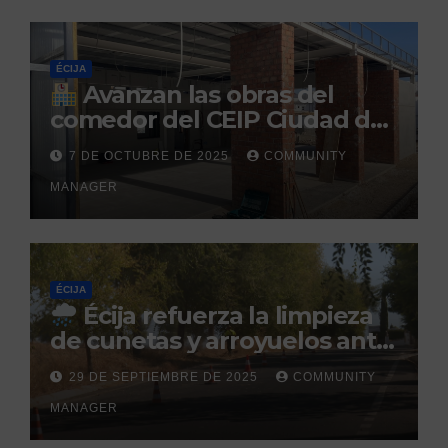
ÉCIJA
Avanzan las obras del
comedor del CEIP Ciudad del
Sol: su finalización está
7 DE OCTUBRE DE 2025
COMMUNITY
prevista para finales de 2025
MANAGER
ÉCIJA
Écija refuerza la limpieza
de cunetas y arroyuelos ante
la llegada de las lluvias
29 DE SEPTIEMBRE DE 2025
COMMUNITY
otoñales
MANAGER