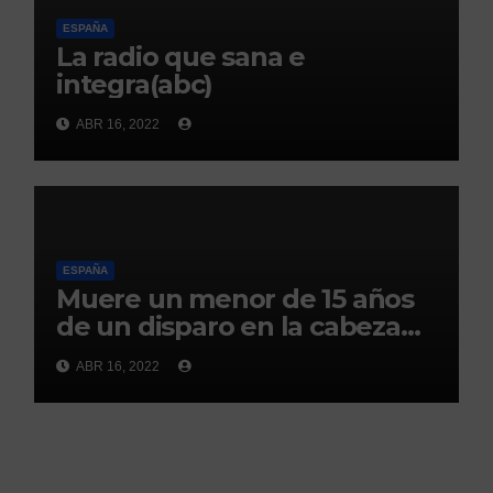
ESPAÑA
La radio que sana e
integra(abc)
ABR 16, 2022
ESPAÑA
Muere un menor de 15 años
de un disparo en la cabeza
en Ceuta(abc)
ABR 16, 2022