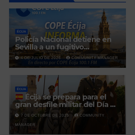
ÉCIJA
Policía Nacional detiene en
Sevilla a un fugitivo
reclamado por narcotráfico
4 DE JULIO DE 2026
COMMUNITY MANAGER
tras no regresar a prisión
durante un permiso
penitenciario
ÉCIJA
Écija se prepara para el
gran desfile militar del Día de
la Hispanidad organizado por
7 DE OCTUBRE DE 2025
COMMUNITY
el Centro Militar de Cría
MANAGER
Caballar