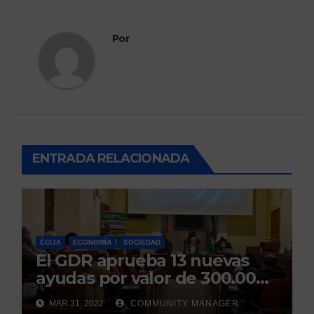
Por
ENTRADA RELACIONADA
ÉCIJA
ECONOMÍA
SOCIEDAD
El GDR aprueba 13 nuevas
ayudas por valor de 300.000
euros para proyectos en toda
MAR 31, 2022
COMMUNITY MANAGER
la comarca