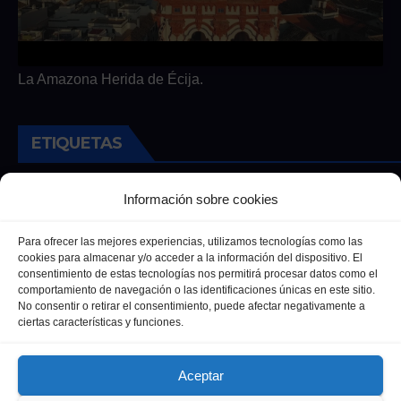
La Amazona Herida de Écija.
ETIQUETAS
Andalucia
Andalucía
Cultura
Deportes
Ecija
Información sobre cookies
Entrevista
Entrevistas
Salud
Para ofrecer las mejores experiencias, utilizamos tecnologías como las
cookies para almacenar y/o acceder a la información del dispositivo. El
consentimiento de estas tecnologías nos permitirá procesar datos como el
comportamiento de navegación o las identificaciones únicas en este sitio.
No consentir o retirar el consentimiento, puede afectar negativamente a
ciertas características y funciones.
Aceptar