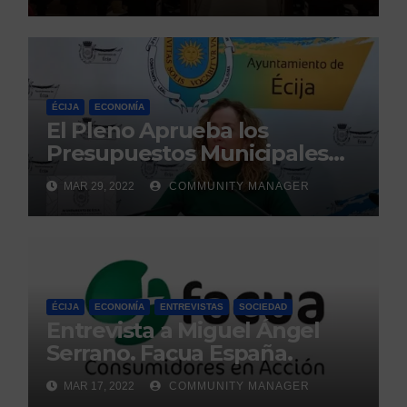
ÉCIJA
ECONOMÍA
El Pleno Aprueba los
Presupuestos Municipales
para el 2022. Mediodía Cope
MAR 29, 2022
COMMUNITY MANAGER
Écija.
ÉCIJA
ECONOMÍA
ENTREVISTAS
SOCIEDAD
Entrevista a Miguel Ángel
Serrano. Facua España.
MAR 17, 2022
COMMUNITY MANAGER