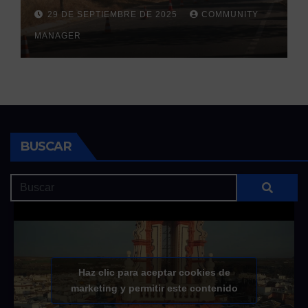
la llegada de las lluvias
29 DE SEPTIEMBRE DE 2025
COMMUNITY
otoñales
MANAGER
BUSCAR
Haz clic para aceptar cookies de
marketing y permitir este contenido