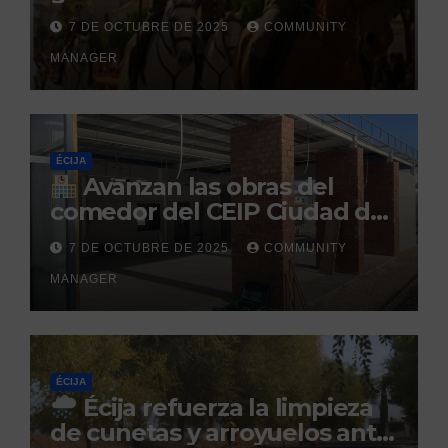
la Hispanidad organizado por
7 DE OCTUBRE DE 2025
COMMUNITY
el Centro Militar de Cría
MANAGER
Caballar
ÉCIJA
Avanzan las obras del
comedor del CEIP Ciudad del
Sol: su finalización está
7 DE OCTUBRE DE 2025
COMMUNITY
prevista para finales de 2025
MANAGER
ÉCIJA
Écija refuerza la limpieza
de cunetas y arroyuelos ante