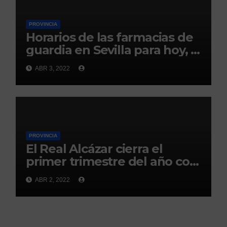
PROVINCIA
Horarios de las farmacias de
guardia en Sevilla para hoy, 3
de abril
ABR 3, 2022
PROVINCIA
El Real Alcázar cierra el
primer trimestre del año con
300.000 visitas
ABR 2, 2022