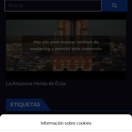
Haz clic para aceptar cookies de
marketing y permitir este contenido
La Amazona Herida de Écija.
ETIQUETAS
Andalucia
Andalucía
Cultura
Deportes
Ecija
Información sobre cookies
Entrevista
Entrevistas
Salud