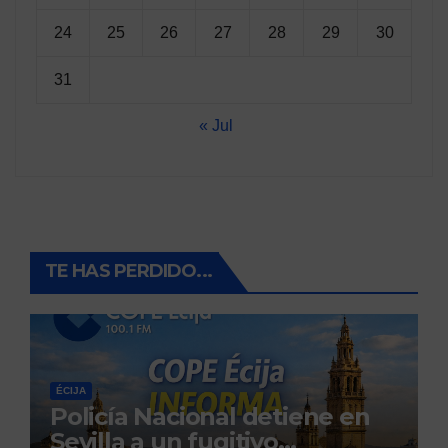
24
25
26
27
28
29
30
31
« Jul
TE HAS PERDIDO...
ÉCIJA
Policía Nacional detiene en
Sevilla a un fugitivo