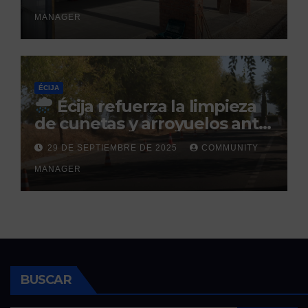
prevista para finales de 2025
MANAGER
ÉCIJA
Écija refuerza la limpieza
de cunetas y arroyuelos ante
la llegada de las lluvias
29 DE SEPTIEMBRE DE 2025
COMMUNITY
otoñales
MANAGER
BUSCAR