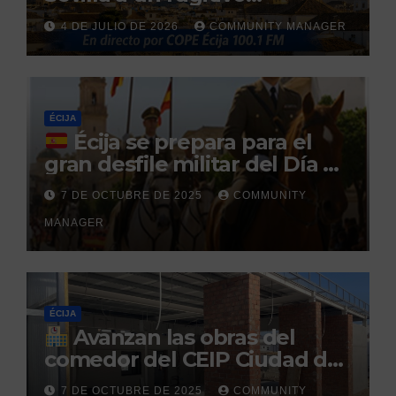
reclamado por narcotráfico
4 DE JULIO DE 2026
COMMUNITY MANAGER
tras no regresar a prisión
durante un permiso
penitenciario
ÉCIJA
Écija se prepara para el
gran desfile militar del Día de
la Hispanidad organizado por
7 DE OCTUBRE DE 2025
COMMUNITY
el Centro Militar de Cría
MANAGER
Caballar
ÉCIJA
Avanzan las obras del
comedor del CEIP Ciudad del
Sol: su finalización está
7 DE OCTUBRE DE 2025
COMMUNITY