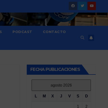
S
PODCAST
CONTACTO
FECHA PUBLICACIONES
agosto 2026
L
M
X
J
V
S
D
1
2