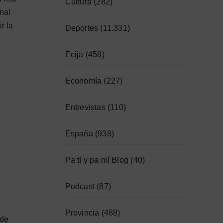
Cultura
(282)
nal
r la
Deportes
(11.331)
Écija
(458)
Economía
(227)
Entrevistas
(110)
España
(938)
Pa tí y pa mí Blog
(40)
Podcast
(87)
Provincia
(488)
 de