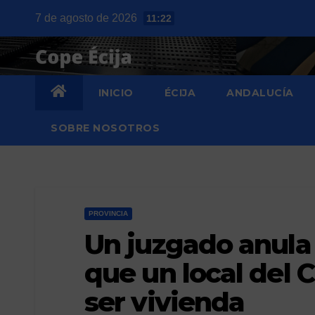
Saltar
7 de agosto de 2026
11:22
al
contenido
INICIO
ÉCIJA
ANDALUCÍA
SOBRE NOSOTROS
PROVINCIA
Un juzgado anula 
que un local del 
ser vivienda