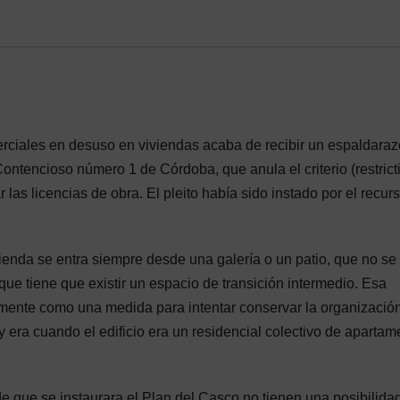
merciales en desuso en viviendas acaba de recibir un espaldara
ontencioso número 1 de Córdoba, que anula el criterio (restrict
s licencias de obra. El pleito había sido instado por el recur
enda se entra siempre desde una galería o un patio, que no se
ue tiene que existir un espacio de transición intermedio. Esa
amente como una medida para intentar conservar la organizació
y era cuando el edificio era un residencial colectivo de apartam
de que se instaurara el Plan del Casco no tienen una posibilidad