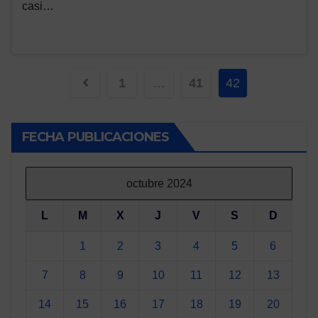
casi…
Paginación
1
…
41
42
de
entradas
FECHA PUBLICACIONES
octubre 2024
L
M
X
J
V
S
D
1
2
3
4
5
6
7
8
9
10
11
12
13
14
15
16
17
18
19
20