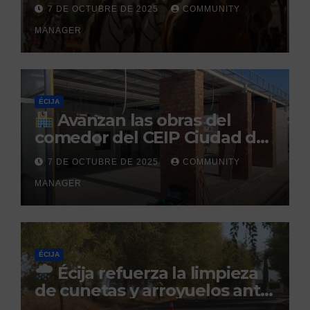
la Hispanidad organizado por
7 DE OCTUBRE DE 2025
COMMUNITY
el Centro Militar de Cría
MANAGER
Caballar
ÉCIJA
Avanzan las obras del
comedor del CEIP Ciudad del
Sol: su finalización está
7 DE OCTUBRE DE 2025
COMMUNITY
prevista para finales de 2025
MANAGER
ÉCIJA
Écija refuerza la limpieza
de cunetas y arroyuelos ante
la llegada de las lluvias