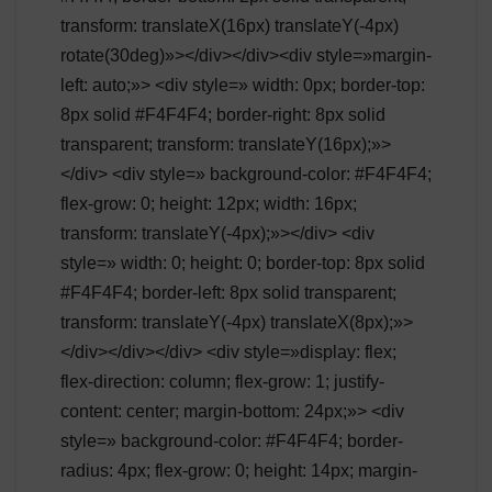
transform: translateX(16px) translateY(-4px)
rotate(30deg)»></div></div><div style=»margin-
left: auto;»> <div style=» width: 0px; border-top:
8px solid #F4F4F4; border-right: 8px solid
transparent; transform: translateY(16px);»>
</div> <div style=» background-color: #F4F4F4;
flex-grow: 0; height: 12px; width: 16px;
transform: translateY(-4px);»></div> <div
style=» width: 0; height: 0; border-top: 8px solid
#F4F4F4; border-left: 8px solid transparent;
transform: translateY(-4px) translateX(8px);»>
</div></div></div> <div style=»display: flex;
flex-direction: column; flex-grow: 1; justify-
content: center; margin-bottom: 24px;»> <div
style=» background-color: #F4F4F4; border-
radius: 4px; flex-grow: 0; height: 14px; margin-