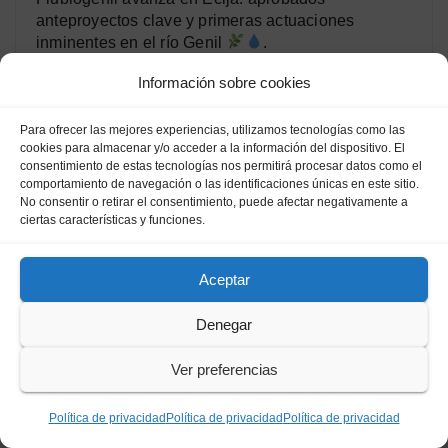
anteproyectos clave y primeras actuaciones
inminentes en el río Genil
.
Información sobre cookies
El Ayuntamiento de Écija presenta alegaciones
a la planta de biogás prevista en La Dehesilla.
Para ofrecer las mejores experiencias, utilizamos tecnologías como las
cookies para almacenar y/o acceder a la información del dispositivo. El
consentimiento de estas tecnologías nos permitirá procesar datos como el
Écija se llena de arte y compás para reciclar
comportamiento de navegación o las identificaciones únicas en este sitio.
vidrio durante la Feria 2025.
No consentir o retirar el consentimiento, puede afectar negativamente a
ciertas características y funciones.
El Pleno de Écija aprueba la cesión gratuita de
una línea eléctrica de alta tensión a Endesa
Aceptar
COPE Écija lanza su canal de YouTube con
Denegar
entrevistas, programas semanales y nuevo
contenido gratuito.
Ver preferencias
La UNED abre la matrícula en Écija para el
Política de privacidad
Política de privacidad
Política de privacidad
Curso de Acceso a la Universidad para Mayores de