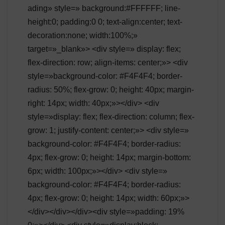
ading» style=» background:#FFFFFF; line-
height:0; padding:0 0; text-align:center; text-
decoration:none; width:100%;»
target=»_blank»> <div style=» display: flex;
flex-direction: row; align-items: center;»> <div
style=»background-color: #F4F4F4; border-
radius: 50%; flex-grow: 0; height: 40px; margin-
right: 14px; width: 40px;»></div> <div
style=»display: flex; flex-direction: column; flex-
grow: 1; justify-content: center;»> <div style=»
background-color: #F4F4F4; border-radius:
4px; flex-grow: 0; height: 14px; margin-bottom:
6px; width: 100px;»></div> <div style=»
background-color: #F4F4F4; border-radius:
4px; flex-grow: 0; height: 14px; width: 60px;»>
</div></div></div><div style=»padding: 19%