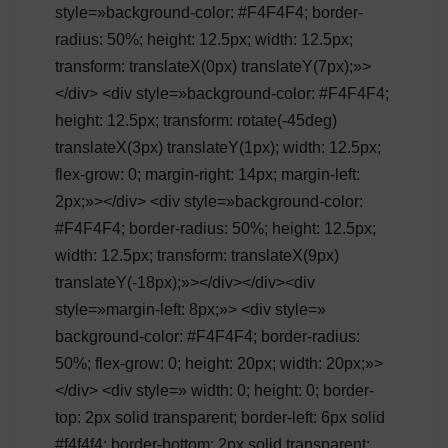
style=»background-color: #F4F4F4; border-
radius: 50%; height: 12.5px; width: 12.5px;
transform: translateX(0px) translateY(7px);»>
</div> <div style=»background-color: #F4F4F4;
height: 12.5px; transform: rotate(-45deg)
translateX(3px) translateY(1px); width: 12.5px;
flex-grow: 0; margin-right: 14px; margin-left:
2px;»></div> <div style=»background-color:
#F4F4F4; border-radius: 50%; height: 12.5px;
width: 12.5px; transform: translateX(9px)
translateY(-18px);»></div></div><div
style=»margin-left: 8px;»> <div style=»
background-color: #F4F4F4; border-radius:
50%; flex-grow: 0; height: 20px; width: 20px;»>
</div> <div style=» width: 0; height: 0; border-
top: 2px solid transparent; border-left: 6px solid
#f4f4f4; border-bottom: 2px solid transparent;