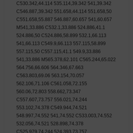
C530.342,44.114 535.114,39.342 541,39.342
C546.887,39.342 551.658,44.114 551.658,50
C551.658,55.887 546.887,60.657 541,60.657
M541,33.886 C532.1,33.886 524.886,41.1
524.886,50 C524.886,58.899 532.1,66.113
541,66.113 C549.9,66.113 557.115,58.899
557.115,50 C557.115,41.1 549.9,33.886
541,33.886 M565.378,62.101 C565.244,65.022
564.756,66.606 564.346,67.663
C563.803,69.06 563.154,70.057
562.106,71.106 C561.058,72.155
560.06,72.803 558.662,73.347
C557.607,73.757 556.021,74.244
553.102,74.378 C549.944,74.521
548.997,74.552 541,74.552 C533.003,74.552
532.056,74.521 528.898,74.378
C525.979,74.244 524.393,73.757