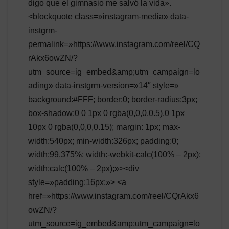
digo que el gimnasio me salvó la vida».
<blockquote class=»instagram-media» data-
instgrm-
permalink=»https://www.instagram.com/reel/CQ
rAkx6owZN/?
utm_source=ig_embed&amp;utm_campaign=lo
ading» data-instgrm-version=»14″ style=»
background:#FFF; border:0; border-radius:3px;
box-shadow:0 0 1px 0 rgba(0,0,0,0.5),0 1px
10px 0 rgba(0,0,0,0.15); margin: 1px; max-
width:540px; min-width:326px; padding:0;
width:99.375%; width:-webkit-calc(100% – 2px);
width:calc(100% – 2px);»><div
style=»padding:16px;»> <a
href=»https://www.instagram.com/reel/CQrAkx6
owZN/?
utm_source=ig_embed&amp;utm_campaign=lo