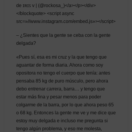
de ɪʀɪꜱ ᴠ | (@rockosa_)</a></p></div>
</blockquote> <script async
src=»//www.instagram.com/embed.js»></script>
– ¿Sientes que la gente se ceba con la gente
delgada?
«Pues sí, esa es mi cruz y la que tengo que
aguantar de forma diaria. Ahora como soy
opositora no tengo el cuerpo que tenía: antes
pensaba 85 kg de puro músculo, pero ahora
debo entrenar carrera, barra… y tengo que
estar más fina y pesar menos para poder
colgarme de la barra, por lo que ahora peso 65
o 68 kg. Entonces la gente me ve y me dice que
estoy muy delgada e incluso me pregunta si
tengo algún problema, y eso me molesta,