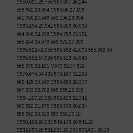
C556.021,25.756 557.607,26.244
558.662,26.654 C560.06,27.196
561.058,27.846 562.106,28.894
C563.154,29.942 563.803,30.938
564.346,32.338 C564.756,33.391
565.244,34.978 565.378,37.899
C565.522,41.056 565.552,42.003 565.552,50
C565.552,57.996 565.522,58.943
565.378,62.101 M570.82,37.631
C570.674,34.438 570.167,32.258
569.425,30.349 C568.659,28.377
567.633,26.702 565.965,25.035
C564.297,23.368 562.623,22.342
560.652,21.575 C558.743,20.834
556.562,20.326 553.369,20.18
C550.169,20.033 549.148,20 541,20
C532.853,20 531.831,20.033 528.631,20.18