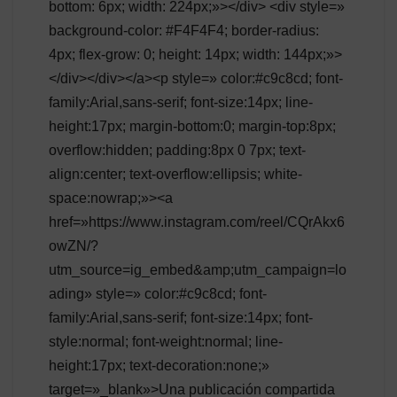
bottom: 6px; width: 224px;»></div> <div style=»
background-color: #F4F4F4; border-radius:
4px; flex-grow: 0; height: 14px; width: 144px;»>
</div></div></a><p style=» color:#c9c8cd; font-
family:Arial,sans-serif; font-size:14px; line-
height:17px; margin-bottom:0; margin-top:8px;
overflow:hidden; padding:8px 0 7px; text-
align:center; text-overflow:ellipsis; white-
space:nowrap;»><a
href=»https://www.instagram.com/reel/CQrAkx6
owZN/?
utm_source=ig_embed&amp;utm_campaign=lo
ading» style=» color:#c9c8cd; font-
family:Arial,sans-serif; font-size:14px; font-
style:normal; font-weight:normal; line-
height:17px; text-decoration:none;»
target=»_blank»>Una publicación compartida