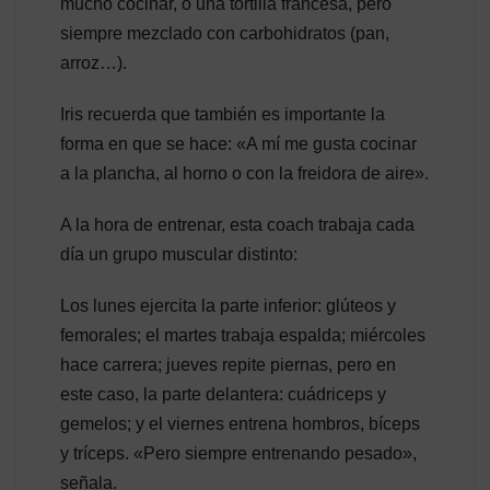
mucho cocinar, o una tortilla francesa, pero
siempre mezclado con carbohidratos (pan,
arroz…).
Iris recuerda que también es importante la
forma en que se hace: «A mí me gusta cocinar
a la plancha, al horno o con la freidora de aire».
A la hora de entrenar, esta coach trabaja cada
día un grupo muscular distinto:
Los lunes ejercita la parte inferior: glúteos y
femorales; el martes trabaja espalda; miércoles
hace carrera; jueves repite piernas, pero en
este caso, la parte delantera: cuádriceps y
gemelos; y el viernes entrena hombros, bíceps
y tríceps. «Pero siempre entrenando pesado»,
señala.