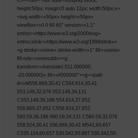
0;»></div> <div style=»display:block;
height:50px; margin:0 auto 12px; width:50px;»>
<svg width=»50px» height=»50px»
viewBox=»0 0 60 60″ version=»1.1″
xmlns=»https://www.w3.org/2000/svg»
xmlns:xlink=»https://www.w3.org/1999/xlink»>
<g stroke=»none» stroke-width=»1″ fill=»none»
fill-rule=»evenodd»><g
transform=»translate(-511.000000,
-20.000000)» fill=»#000000″><g><path
d=»M556.869,30.41 C554.814,30.41
553.148,32.076 553.148,34.131
C553.148,36.186 554.814,37.852
556.869,37.852 C558.924,37.852
560.59,36.186 560.59,34.131 C560.59,32.076
558.924,30.41 556.869,30.41 M541,60.657
C535.114,60.657 530.342,55.887 530.342,50