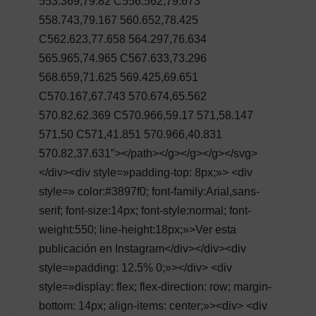
553.369,79.82 C556.562,79.673
558.743,79.167 560.652,78.425
C562.623,77.658 564.297,76.634
565.965,74.965 C567.633,73.296
568.659,71.625 569.425,69.651
C570.167,67.743 570.674,65.562
570.82,62.369 C570.966,59.17 571,58.147
571,50 C571,41.851 570.966,40.831
570.82,37.631″></path></g></g></g></svg>
</div><div style=»padding-top: 8px;»> <div
style=» color:#3897f0; font-family:Arial,sans-
serif; font-size:14px; font-style:normal; font-
weight:550; line-height:18px;»>Ver esta
publicación en Instagram</div></div><div
style=»padding: 12.5% 0;»></div> <div
style=»display: flex; flex-direction: row; margin-
bottom: 14px; align-items: center;»><div> <div