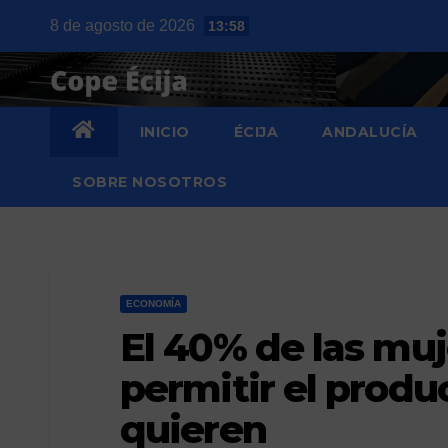
Saltar
8 de agosto de 2026
13:58
al
contenido
INICIO
ÉCIJA
ANDALUCÍA
SOBRE NOSOTROS
ECONOMÍA
El 40% de las mu
permitir el prod
quieren