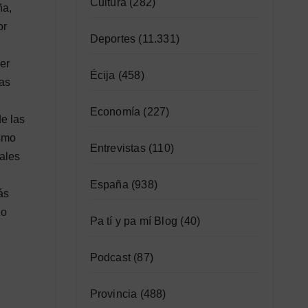
Cultura
(282)
ña,
or
Deportes
(11.331)
er
Écija
(458)
las
Economía
(227)
e las
ismo
Entrevistas
(110)
ales
España
(938)
ás
do
Pa tí y pa mí Blog
(40)
Podcast
(87)
Provincia
(488)