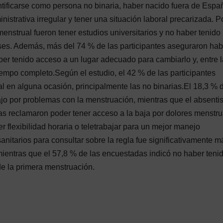
tificarse como persona no binaria, haber nacido fuera de Espa
nistrativa irregular y tener una situación laboral precarizada. P
 menstrual fueron tener estudios universitarios y no haber tenido
es. Además, más del 74 % de las participantes aseguraron hab
ber tenido acceso a un lugar adecuado para cambiarlo y, entre 
iempo completo.Según el estudio, el 42 % de las participantes
 en alguna ocasión, principalmente las no binarias.El 18,3 % d
ajo por problemas con la menstruación, mientras que el absent
as reclamaron poder tener acceso a la baja por dolores menstru
r flexibilidad horaria o teletrabajar para un mejor manejo
anitarios para consultar sobre la regla fue significativamente m
 mientras que el 57,8 % de las encuestadas indicó no haber teni
de la primera menstruación.