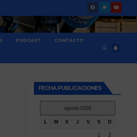
S
PODCAST
CONTACTO
FECHA PUBLICACIONES
agosto 2026
L
M
X
J
V
S
D
1
2