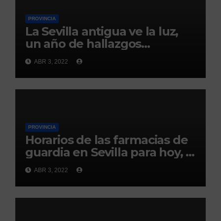
PROVINCIA
La Sevilla antigua ve la luz,
un año de hallazgos
arqueológicos
ABR 3, 2022
PROVINCIA
Horarios de las farmacias de
guardia en Sevilla para hoy, 3
de abril
ABR 3, 2022