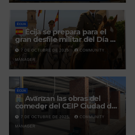
durante un permiso
penitenciario
ÉCIJA
Écija se prepara para el
gran desfile militar del Día de
la Hispanidad organizado por
7 DE OCTUBRE DE 2025
COMMUNITY
el Centro Militar de Cría
MANAGER
Caballar
ÉCIJA
Avanzan las obras del
comedor del CEIP Ciudad del
Sol: su finalización está
7 DE OCTUBRE DE 2025
COMMUNITY
prevista para finales de 2025
MANAGER