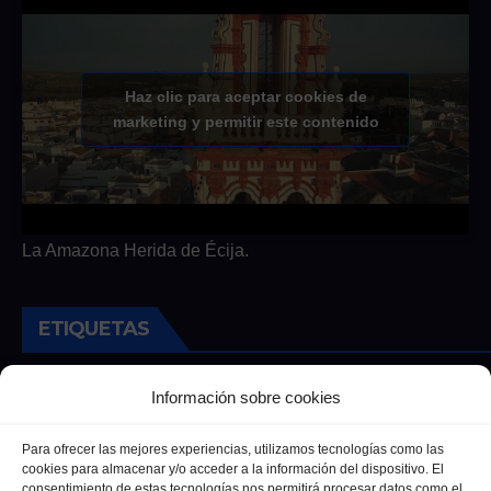
Haz clic para aceptar cookies de
marketing y permitir este contenido
La Amazona Herida de Écija.
ETIQUETAS
Andalucia
Andalucía
Cultura
Deportes
Ecija
Información sobre cookies
Entrevista
Entrevistas
Salud
Para ofrecer las mejores experiencias, utilizamos tecnologías como las
cookies para almacenar y/o acceder a la información del dispositivo. El
consentimiento de estas tecnologías nos permitirá procesar datos como el