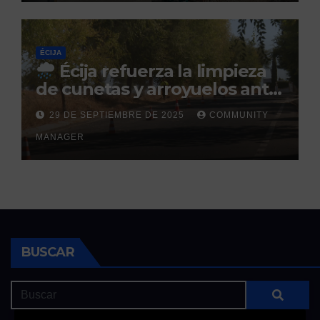
ÉCIJA
Écija refuerza la limpieza
de cunetas y arroyuelos ante
la llegada de las lluvias
29 DE SEPTIEMBRE DE 2025
COMMUNITY
otoñales
MANAGER
BUSCAR