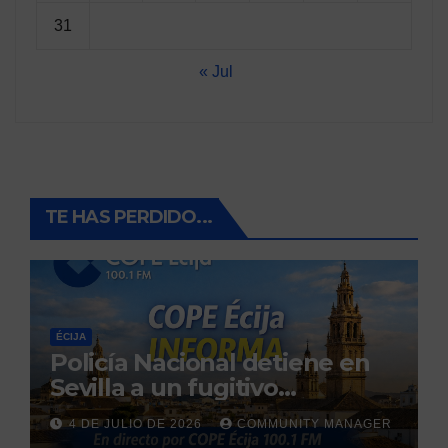
31
« Jul
TE HAS PERDIDO...
ÉCIJA
Policía Nacional detiene en
Sevilla a un fugitivo
reclamado por narcotráfico
4 DE JULIO DE 2026
COMMUNITY MANAGER
tras no regresar a prisión