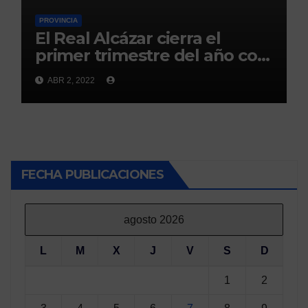
PROVINCIA
El Real Alcázar cierra el
primer trimestre del año con
300.000 visitas
ABR 2, 2022
FECHA PUBLICACIONES
agosto 2026
L
M
X
J
V
S
D
1
2