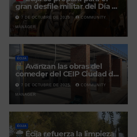
gran desfile militar del Día de
la Hispanidad organizado por
7 DE OCTUBRE DE 2025
COMMUNITY
el Centro Militar de Cría
MANAGER
Caballar
ÉCIJA
Avanzan las obras del
comedor del CEIP Ciudad del
Sol: su finalización está
7 DE OCTUBRE DE 2025
COMMUNITY
prevista para finales de 2025
MANAGER
ÉCIJA
Écija refuerza la limpieza