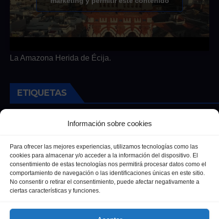
marketing y permitir este contenido
La Amazona Herida de Écija.
ETIQUETAS
Andalucia
Andalucía
Cultura
Deportes
Ecija
Información sobre cookies
Entrevista
Entrevistas
Salud
Para ofrecer las mejores experiencias, utilizamos tecnologías como las
cookies para almacenar y/o acceder a la información del dispositivo. El
consentimiento de estas tecnologías nos permitirá procesar datos como el
comportamiento de navegación o las identificaciones únicas en este sitio.
No consentir o retirar el consentimiento, puede afectar negativamente a
ciertas características y funciones.