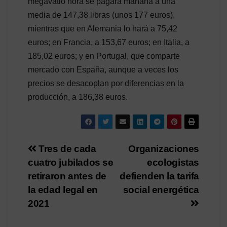
megavatio hora se pagará mañana a una
media de 147,38 libras (unos 177 euros),
mientras que en Alemania lo hará a 75,42
euros; en Francia, a 153,67 euros; en Italia, a
185,02 euros; y en Portugal, que comparte
mercado con España, aunque a veces los
precios se desacoplan por diferencias en la
producción, a 186,38 euros.
Navegación
Tres de cada
Organizaciones
cuatro jubilados se
ecologistas
de
retiraron antes de
defienden la tarifa
entradas
la edad legal en
social energética
2021