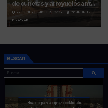
de cunetas y arroyuelos ante
la llegada de las lluvias
29 DE SEPTIEMBRE DE 2025
COMMUNITY
otoñales
MANAGER
BUSCAR
Haz clic para aceptar cookies de