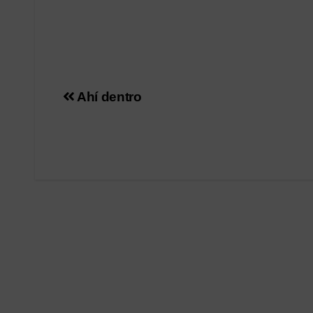
Navegación
Ahí dentro
de
entradas