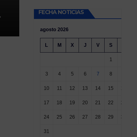
FECHA NOTICIAS
o
tas
agosto 2026
L
M
X
J
V
S
D
1
2
3
4
5
6
7
8
9
10
11
12
13
14
15
16
17
18
19
20
21
22
23
24
25
26
27
28
29
30
31