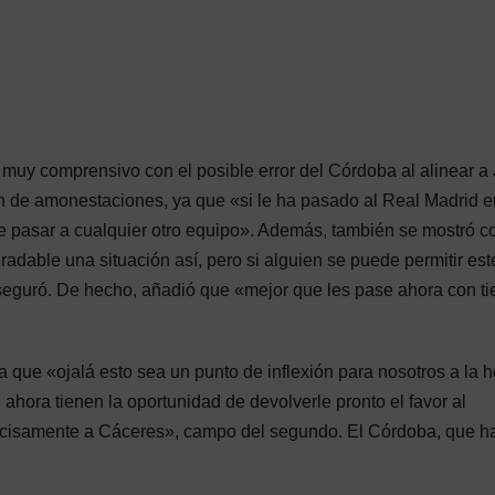
 muy comprensivo con el posible error del Córdoba al alinear a 
 de amonestaciones, ya que «si le ha pasado al Real Madrid e
 pasar a cualquier otro equipo». Además, también se mostró co
dable una situación así, pero si alguien se puede permitir este
 aseguró. De hecho, añadió que «mejor que les pase ahora con t
 que «ojalá esto sea un punto de inflexión para nosotros a la h
ora tienen la oportunidad de devolverle pronto el favor al
cisamente a Cáceres», campo del segundo. El Córdoba, que h