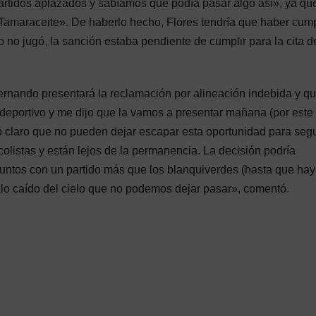
artidos aplazados y sabíamos que podía pasar algo así», ya qu
Tamaraceite». De haberlo hecho, Flores tendría que haber cum
 no jugó, la sanción estaba pendiente de cumplir para la cita d
ernando presentará la reclamación por alineación indebida y qu
 deportivo y me dijo que la vamos a presentar mañana (por este
ejó claro que no pueden dejar escapar esta oportunidad para segu
olistas y están lejos de la permanencia. La decisión podría
untos con un partido más que los blanquiverdes (hasta que ha
alo caído del cielo que no podemos dejar pasar», comentó.