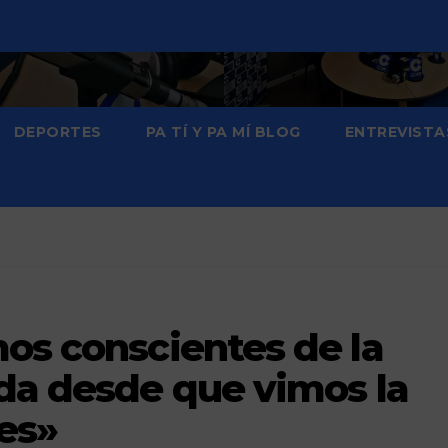
DEPORTES
PA TÍ Y PA MÍ BLOG
ENTREVISTA
os conscientes de la
ida desde que vimos la
res»