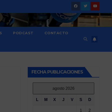
S
PODCAST
CONTACTO
FECHA PUBLICACIONES
agosto 2026
L
M
X
J
V
S
D
1
2