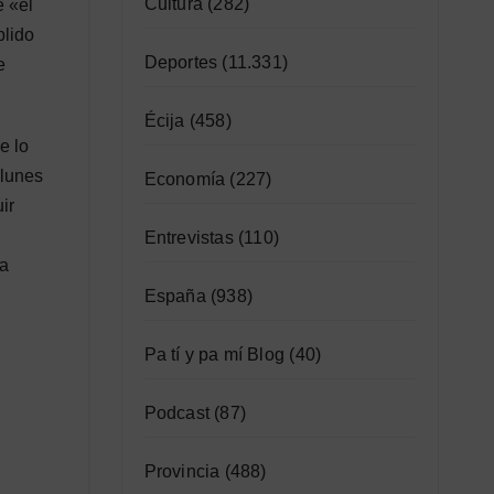
Cultura
(282)
e «el
plido
Deportes
(11.331)
e
Écija
(458)
e lo
 lunes
Economía
(227)
ir
Entrevistas
(110)
ya
España
(938)
Pa tí y pa mí Blog
(40)
Podcast
(87)
Provincia
(488)