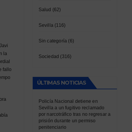
Salud
(62)
Sevilla
(116)
Sin categoría
(6)
Javi
n la
Sociedad
(316)
rdial
 fallo
iempo
ÚLTIMAS NOTICIAS
ora
Policía Nacional detiene en
Sevilla a un fugitivo reclamado
por narcotráfico tras no regresar a
abía
prisión durante un permiso
penitenciario